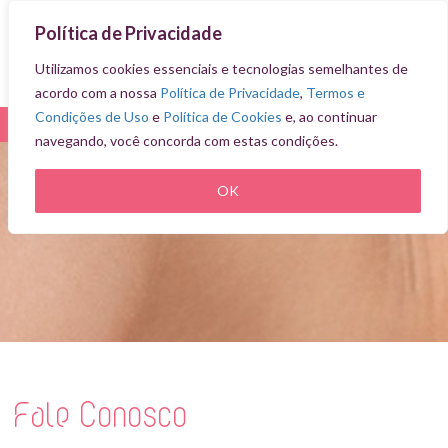
Política de Privacidade
Utilizamos cookies essenciais e tecnologias semelhantes de
acordo com a nossa
Política de Privacidade
,
Termos e
Condições de Uso
e
Política de Cookies
e, ao continuar
navegando, você concorda com estas condições.
OK
Fale Conosco