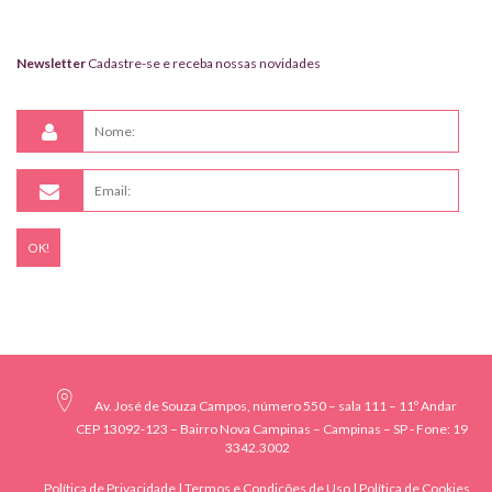
Newsletter
Cadastre-se e receba nossas novidades
Av. José de Souza Campos, número 550 – sala 111 – 11º Andar
CEP 13092-123 – Bairro Nova Campinas – Campinas – SP - Fone: 19
3342.3002
Política de Privacidade
|
Termos e Condições de Uso
|
Política de Cookies